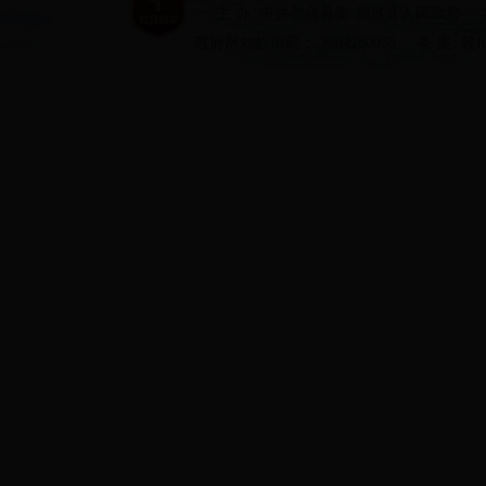
主 办: 中共都昌县委 都昌县人民政府
政府网站标识码： 3604280035
备 案: 赣I