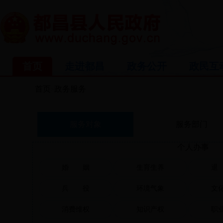
首页
走进都昌
政务公开
政民互
首页
政务服务
>
服务对象
服务部门
个人办事
婚 姻
生育生养
退
兵 役
环境气象
文
消费维权
知识产权
职