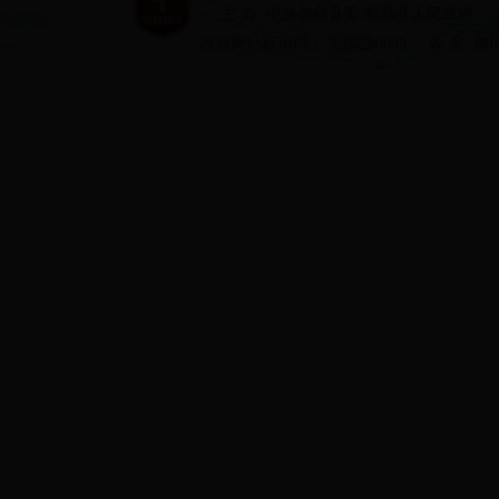
主 办: 中共都昌县委 都昌县人民政府
政府网站标识码： 3604280035
备 案: 赣I