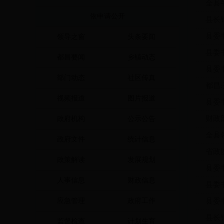
全县
依申请公开
县长
县委
领导之窗
头条要闻
县委
都昌要闻
乡镇动态
县委
部门动态
社区传真
都昌
视频报道
图片报道
县委
财政
政府机构
公示公告
全县
政府文件
统计信息
省政
政策解读
发展规划
县委
人事信息
财政信息
县委
应急管理
政府工作
县委
县长
监督检查
计划生育