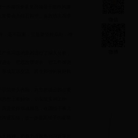
进一步加强全县党员领导干部作风建
大常委会主任石和平，县政协主席李
微信
评，毫不回避；三是要坚持原则，增
微博
产生问题的原因进行了深入分析，
摆进去、把思想摆进去、把工作摆进
，形成互动交流、民主和谐的良好氛
示范带头作用，肖立新提出四点要
到思想上有触动，切实落实到工作
。四是坚持坦诚相见，在团结干事上
进沟通互信，进一步提高班子的凝聚
大精神，把着力点聚焦到习近平总