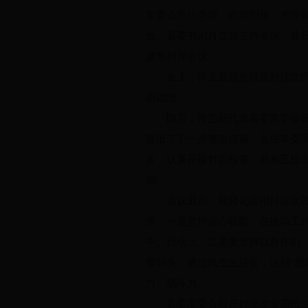
常委会带头查摆，自我剖析，发挥作
设。县委书记肖立新主持会议，县
建华列席会议。
会上，肖立新首先就开好这次民主
进团结。
随后，肖立新代表县委常委会班子
提出了下一步整改措施。各位常委
去，认真开展对照检查，并相互提
围。
会议最后，就转化运用好这次民主
求：一是坚持虚心听取，在推动工
中、行动上。二是要坚持以身作则
带好头。通过民主生活会，达到“团
力、战斗力。
县委常委会对开好这次专题民主生