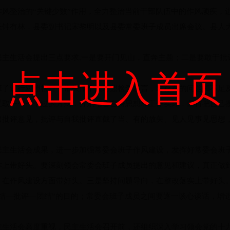
风整治的“关键少数”作用，全力整治当前干部队伍中的作风顽疾，
长钟有林，县委副书记宋黎明以及县委常委班子成员出席会议。县人
生活会提出三点要求,一是要开门见山，直奔主题；二是要敢于批
点击进入首页
进行对照检查，带头作个人对照检查发言，对存在的问题和不足及
采取一个一个过的方式，分别结合自身思想和工作实际，坚持把自己
出批评意见，批评与自我批评直截了当、有的放矢、见人见事见思想
生活会成果，进一步加强常委会班子作风建设，发挥好常委会班子
作上带好头。要深刻领会常委会班子成员提出的意见和建议，真正做
，在作风建设方面带好头。三是坚持问题导向，在整改落实上带好头
结—批评—团结”的目的；常委会班子成员之间要逐一谈心谈话，增
活会高度重视，民主生活会召开前，还组织深入学习领会党的十九