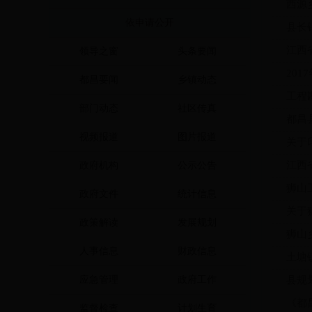
西源
依申请公开
县长
江西
领导之窗
头条要闻
20
都昌要闻
乡镇动态
工程
部门动态
社区传真
都昌
视频报道
图片报道
关于
江西
政府机构
公示公告
狮山
政府文件
统计信息
关于
政策解读
发展规划
狮山
人事信息
财政信息
土塘
应急管理
政府工作
县规
《都
监督检查
计划生育